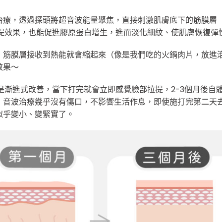
治療，透過探頭將超音波能量聚焦，直接刺激肌膚底下的筋膜層
拉提效果，也能促進膠原蛋白增生，進而淡化細紋、使肌膚恢復彈
，筋膜層接收到熱能就會縮起來（像是我們吃的火鍋肉片，放進
效果～
療是漸進式改善，當下打完就會立即感覺臉部拉提，2-3個月後自
，音波治療幾乎沒有傷口，不影響生活作息，即使施打完第二天
似乎變小、變緊實了。