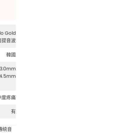
lo Gold
倍提音波
韓國
3.0mm
4.5mm
中度疼痛
有
傳統音