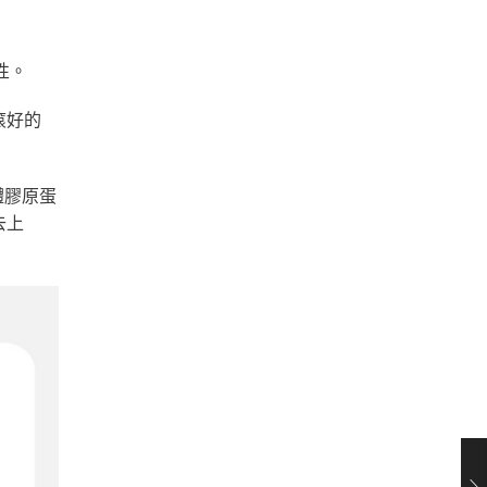
性。
滾好的
體膠原蛋
去上