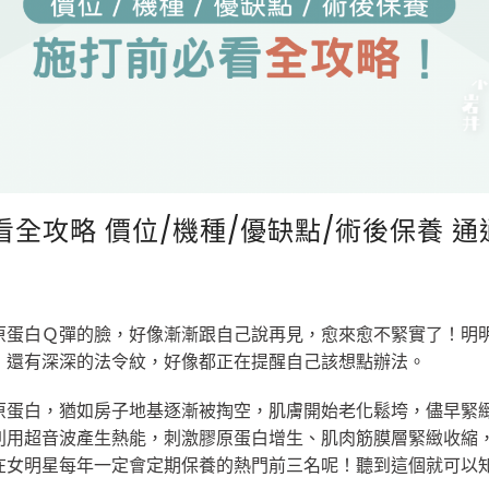
看全攻略 價位/機種/優缺點/術後保養 通
原蛋白Ｑ彈的臉，好像漸漸跟自己說再見，愈來愈不緊實了！明
，還有深深的法令紋，好像都正在提醒自己該想點辦法。
原蛋白，猶如房子地基逐漸被掏空，肌膚開始老化鬆垮，儘早緊
利用超音波產生熱能，刺激膠原蛋白增生、肌肉筋膜層緊緻收縮
在女明星每年一定會定期保養的熱門前三名呢！聽到這個就可以