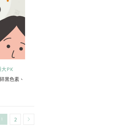
大PK
碎黑色素、
2
1