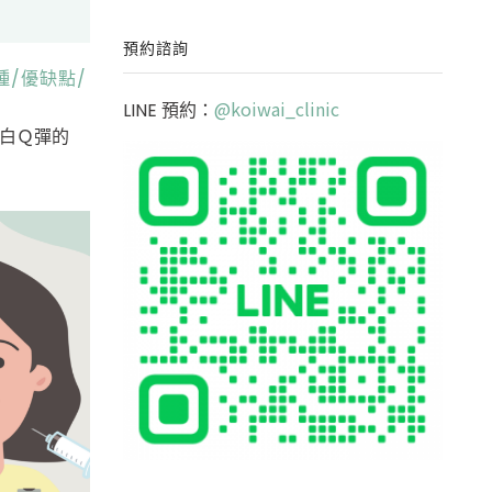
預約諮詢
種/優缺點/
@koiwai_clinic
LINE 預約：
白Ｑ彈的