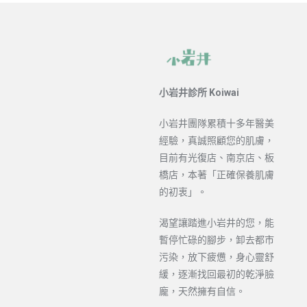
小岩井診所 Koiwai
小岩井團隊累積十多年醫美
經驗，真誠照顧您的肌膚，
目前有光復店、南京店、板
橋店，本著「正確保養肌膚
的初衷」。
渴望讓踏進小岩井的您，能
暫停忙碌的腳步，卸去都市
污染，放下疲憊，身心靈舒
緩，逐漸找回最初的乾淨臉
龐，天然擁有自信。