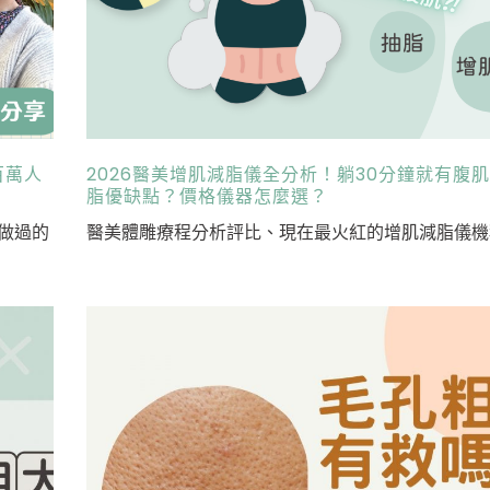
百萬人
2026醫美增肌減脂儀全分析！躺30分鐘就有腹
脂優缺點？價格儀器怎麼選？
做過的
醫美體雕療程分析評比、現在最火紅的增肌減脂儀機