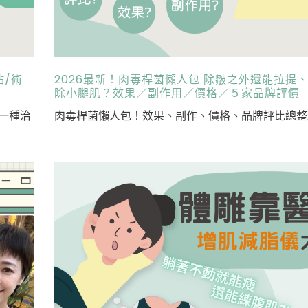
點/術
2026最新！肉毒桿菌懶人包 除皺之外還能拉提
除小腿肌？效果／副作用／價格／５家品牌評價
一種治
肉毒桿菌懶人包！效果、副作、價格、品牌評比總整