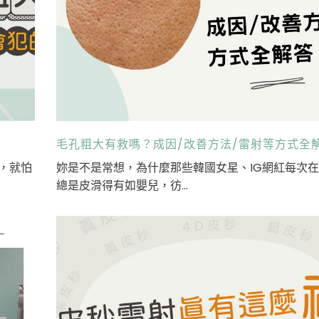
」
毛孔粗大有救嗎？成因/改善方法/雷射等方式全
，就怕
妳是不是常想，為什麼那些韓國女星、IG網紅每次
總是皮滑得有如嬰兒，彷...