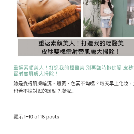
重返素顏美人！打造我的輕醫美 別再臨時抱佛腳 皮秒
雷射替肌膚大掃除！
總是覺得肌膚暗沉、蠟黃、色素不均嗎？每天早上化妝，
也蓋不掉討厭的斑點？膚況...
顯示 1–10 of 18 posts