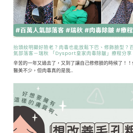
抬頭紋明顯好險老？肉毒也能放鬆下巴、修飾臉型？
氣部落客－瑞秋 「Dysport皇家肉毒除皺」療程分享
辛苦的一年又過去了，又到了讓自己修修臉的時候了！！
醫美不少，但肉毒真的是我...