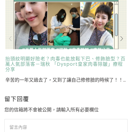
抬頭紋明顯好險老？肉毒也能放鬆下巴、修飾臉型？百
萬人氣部落客－瑞秋 「Dysport皇家肉毒除皺」療程
分享
辛苦的一年又過去了，又到了讓自己修修臉的時候了！！...
留下回覆
您的信箱將不會被公開，請輸入所有必要欄位