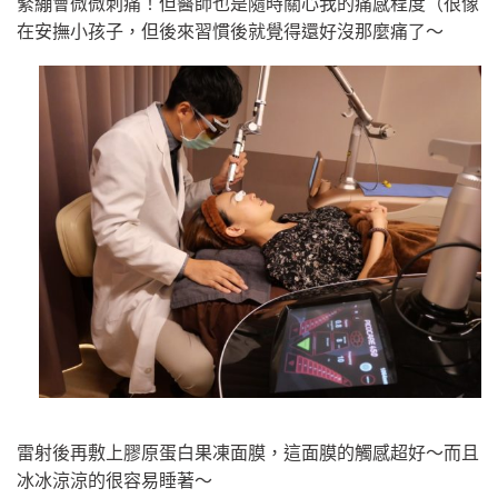
緊繃會微微刺痛！但醫師也是隨時關心我的痛感程度（很像
在安撫小孩子，但後來習慣後就覺得還好沒那麼痛了～
雷射後再敷上膠原蛋白果凍面膜，這面膜的觸感超好～而且
冰冰涼涼的很容易睡著～