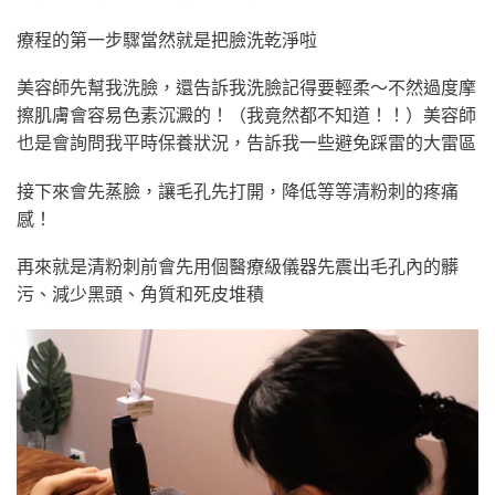
療程的第一步驟當然就是把臉洗乾淨啦
美容師先幫我洗臉，還告訴我洗臉記得要輕柔～不然過度摩
擦肌膚會容易色素沉澱的！（我竟然都不知道！！）美容師
也是會詢問我平時保養狀況，告訴我一些避免踩雷的大雷區
接下來會先蒸臉，讓毛孔先打開，降低等等清粉刺的疼痛
感！
再來就是清粉刺前會先用個醫療級儀器先震出毛孔內的髒
污、減少黑頭、角質和死皮堆積