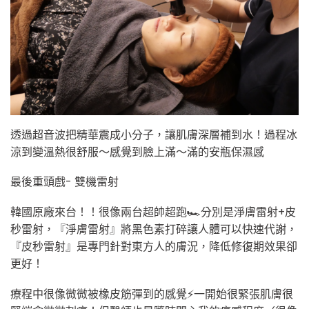
透過超音波把精華震成小分子，讓肌膚深層補到水！過程冰
涼到變溫熱很舒服～感覺到臉上滿～滿的安瓶保濕感
最後重頭戲- 雙機雷射
韓國原廠來台！！很像兩台超帥超跑🏎分別是淨膚雷射+皮
秒雷射，『淨膚雷射』將黑色素打碎讓人體可以快速代謝，
『皮秒雷射』是專門針對東方人的膚況，降低修復期效果卻
更好！
療程中很像微微被橡皮筋彈到的感覺⚡️一開始很緊張肌膚很