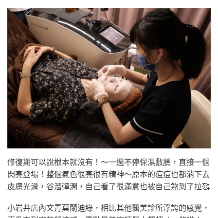
修復期可以說根本就沒有！～一週不停保濕敷臉，直接一個
閃亮登場！整個氣色很亮很有精神～原本的痘痘也都消下去
皮膚光滑，谷溜彈潤，自己看了很滿意也被自己煞到了拉🥰
小岩井店內文青莫蘭迪綠，相比其他醫美診所浮誇的感覺，