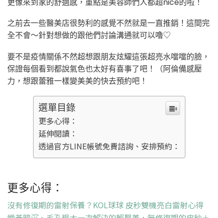
更像來到家的舒適感，重點是美容師們人都超nice的啦！
之前去一些醫美店很勢利的感覺不然就是一直推銷！這間完
全不會～針對想做的跟他們討論溝通就可以嚕♡
要不是疫情關係不然超想跟朋友炫耀這張超亮水噹噹的臉，
保證每個看到都說氣色也太好有喜事了吧！（阿倫備感壓
力，想跟蕾雅一樣變美美的快去預約吧！
選單目錄
更多心得：
延伸閱讀：
透過官方LINE帳號免費諮詢、安排預約：
更多心得：
沒有修復期的雷射保養？KOL球球 皮秒雙機亮白雷射心得
蠟黃暗沉、毛孔粗大一次解決的輕醫美，無修復期的皮秒＋