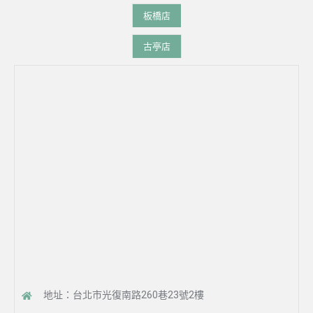
板橋店
古亭店
地址：台北市光復南路260巷23號2樓