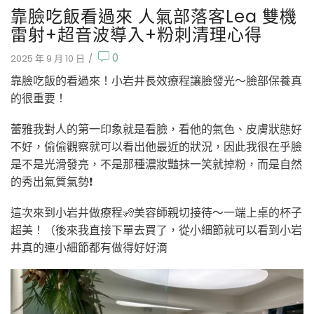
靠臉吃飯看過來 人氣部落客Lea 雙機
雷射+超音波導入+粉刺清理心得
0
2025 年 9 月 10 日
/
靠臉吃飯的看過來！小岩井長效療程讓臉發光～臉部保養真
的很重要！
蕾雅我對人的第一印象就是看臉，看他的氣色、皮膚狀態好
不好，偷偷觀察就可以看出他最近的狀況，因此我很在乎臉
是不是光滑發亮，不是那種濃妝豔抹一笑就掉粉，而是自然
的秀出氣質氣勢❗️
這次來到小岩井做療程🧏美容師親切接待～一端上桌的杯子
超美！（後來我直接下單去買了，從小細節就可以看到小岩
井真的連小細節都有做得好好滴