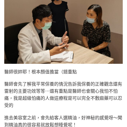
醫師很帥耶！根本顏值擔當（錯重點
醫師會先了解我平常保養的情況告訴我保養的正確觀念還有
雷射的主要功效等等⋯還有重點是醫師也會關心我怕不怕
痛，我是超級怕痛的人做這療程是可以完全不敷麻藥可以忍
受的
進去美容室之前，會先給客人選精油，好神秘的感覺呀～聞
到精油真的很容易就放鬆想睡覺呢！