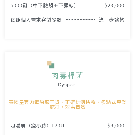
6000發（中下臉頰＋下顎線）
$23,000
依照個人需求客製發數
進一步諮詢
肉毒桿菌
Dysport
英國皇家肉毒原廠正貨、正確比例稀釋，多點式專業
施打，效果自然
咀嚼肌（瘦小臉）120U
$9,000