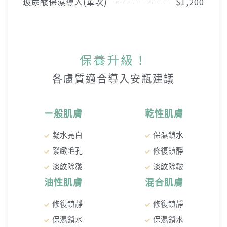
玻尿酸保濕導入(單次)
$1,200
保養升級！
各膚質適合導入安瓶建議
ㄧ般肌膚
乾性肌膚
凝水亮白
保濕鎖水
緊緻毛孔
修復鎮靜
淡紋除皺
淡紋除皺
油性肌膚
混合肌膚
修復鎮靜
修復鎮靜
保濕鎖水
保濕鎖水