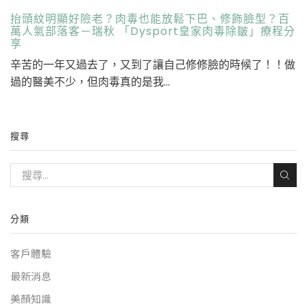
抬頭紋明顯好險老？肉毒也能放鬆下巴、修飾臉型？百
萬人氣部落客－瑞秋 「Dysport皇家肉毒除皺」療程分
享
辛苦的一年又過去了，又到了讓自己修修臉的時候了！！做
過的醫美不少，但肉毒真的是我...
搜尋
分類
客戶體驗
最新消息
美顏知識