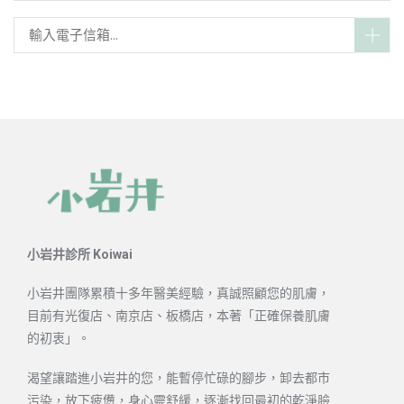
小岩井診所 Koiwai
小岩井團隊累積十多年醫美經驗，真誠照顧您的肌膚，
目前有光復店、南京店、板橋店，本著「正確保養肌膚
的初衷」。
渴望讓踏進小岩井的您，能暫停忙碌的腳步，卸去都市
污染，放下疲憊，身心靈舒緩，逐漸找回最初的乾淨臉