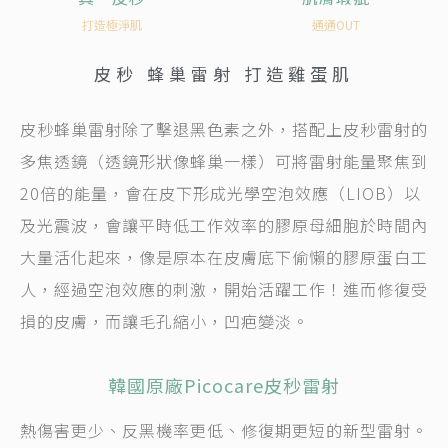
打造極淨肌
通通OUT
皮秒 蜂巢雷射
打
造
雞
蛋
肌
皮秒蜂巢雷射除了擊退黑色素之外，搭配上皮秒雷射的
多焦透鏡（透鏡形狀像蜂巢一樣）可將雷射能量聚焦到
20倍的能量，會在皮下形成光學空泡效應（LIOB）以
及光震波，會讓平時低工作效率的膠原母細胞於時間內
大量活化起來，像是原本在皮膚底下偷懶的膠原蛋白工
人，經過空泡效應的刺激，開始活躍工作！進而修復受
損的皮膚，而讓毛孔縮小，凹疤變淡。
韓國原廠Picocare皮秒雷射
熱傷害更少、反黑機率更低、修復期更短的新型雷射。