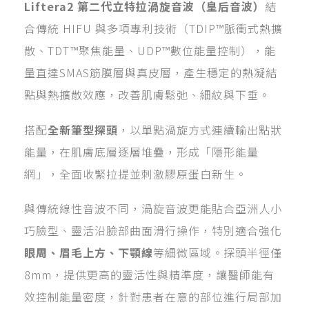
Liftera2
第二代立特拉渦旋音波（皇后音波）
結
合傳統 HIFU 與多項專利技術（TDIP™脈衝式熱擴
散、TDT™聚焦能量、UDP™數位能量控制），能
量直達SMAS筋膜層與真皮層，產生穩定的熱凝結
點與熱擴散效應，改善肌膚鬆弛、細紋與下垂。
搭配
全新筆型探頭
，以單點渦旋方式連續輸出點狀
能量，在肌膚底層逐層堆疊，形成「隱形能量
網」，全面收緊拉提並刺激膠原蛋白新生。
與傳統線性音波不同，渦旋音波更能貼合亞洲人小
巧臉型、靈活沿臉部曲面滑行操作，特別適合強化
眼周、眉毛上方、下顎線
等細微區域。探頭半徑僅
8mm，提供更高的靈活性與精準度，讓醫師能有
效控制能量密度，針對患者在意的部位進行局部加