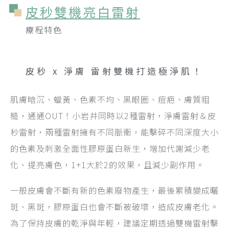
皮秒雙機亮白雷射
療程特色
機
打
雙
皮秒 x 淨膚
雷
射
肌
！
造
極
肌膚暗沉、蠟黃、色素不均、黑眼圈、痘疤、膚質粗
糙，通通OUT！小岩井同時以2種雷射，淨膚雷射＆皮
秒雷射，兩種雷射擁有不同脈衝，能擊碎不同深度大小
的色素及刺激全面性膠原蛋白新生，增加代謝減少老
化、提亮膚色，1+1大於2的效果，且減少副作用。
一般皮膚會不斷有新的色素廢物產生，最後累積變成曬
斑、黑斑，膠原蛋白也會不斷被破壞，造成皮膚老化。
為了保持皮膚的乾淨與年輕，建議定期透過雙機雷射擊