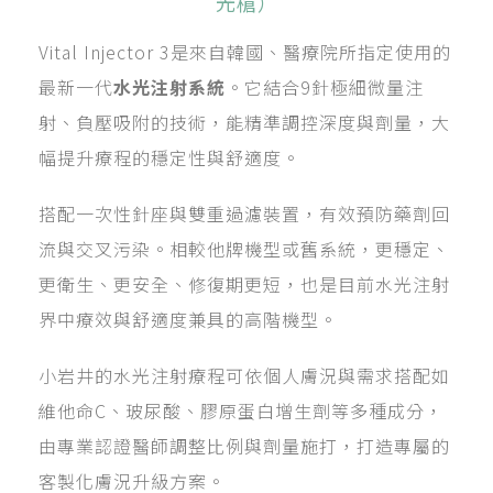
光槍）
Vital Injector 3是來自韓國、醫療院所指定使用的
最新一代
水光注射系統
。它結合9針極細微量注
射、負壓吸附的技術，能精準調控深度與劑量，大
幅提升療程的穩定性與舒適度。
搭配一次性針座與雙重過濾裝置，有效預防藥劑回
流與交叉污染。相較他牌機型或舊系統，更穩定、
更衛生、更安全、修復期更短，也是目前水光注射
界中療效與舒適度兼具的高階機型。
小岩井的水光注射療程可依個人膚況與需求搭配如
維他命C、玻尿酸、膠原蛋白增生劑等多種成分，
由專業認證醫師調整比例與劑量施打，打造專屬的
客製化膚況升級方案。