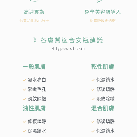
高速震動
醫學美容級導入
保養品化為小分子
保養吸收更透徹
》各膚質適合安瓶建議
4 types-of-skin
ㄧ般肌膚
乾性肌膚
凝水亮白
保濕鎖水
緊緻毛孔
修復鎮靜
淡紋除皺
淡紋除皺
油性肌膚
混合肌膚
修復鎮靜
修復鎮靜
保濕鎖水
保濕鎖水