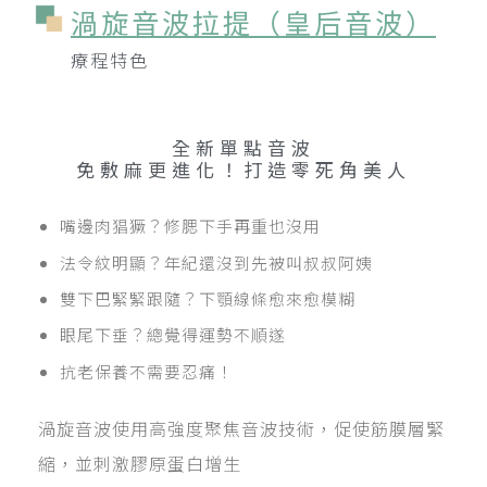
渦旋音波拉提（皇后音波）
療程特色
全新單點音波
免
敷
麻
更
進
化
！
打
造
零
死
角
美
人
嘴邊肉猖獗？修腮下手再重也沒用
法令紋明顯？年紀還沒到先被叫叔叔阿姨
雙下巴緊緊跟隨？下顎線條愈來愈模糊
眼尾下垂？總覺得運勢不順遂
抗老保養不需要忍痛！
渦旋音波使用高強度聚焦音波技術，促使筋膜層緊
縮，並刺激膠原蛋白增生