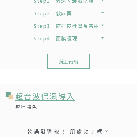
Step1｜清潔、卸妝洗臉
Step2｜敷麻藥
Step3｜施打皮秒蜂巢雷射
Step4｜面膜護理
線上預約
超音波保濕導入
療程特色
乾燥發警報！
肌
膚
渴
了
嗎
？