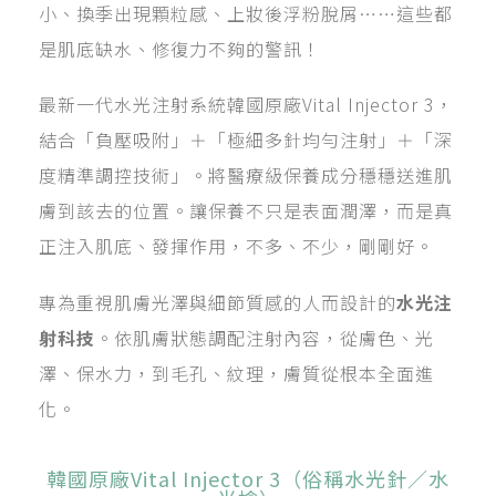
小、換季出現顆粒感、上妝後浮粉脫屑……這些都
是肌底缺水、修復力不夠的警訊！
最新一代水光注射系統韓國原廠Vital Injector 3，
結合「負壓吸附」＋「極細多針均勻注射」＋「深
度精準調控技術」。將醫療級保養成分穩穩送進肌
膚到該去的位置。讓保養不只是表面潤澤，而是真
正注入肌底、發揮作用，不多、不少，剛剛好。
專為重視肌膚光澤與細節質感的人而設計的
水光注
射科技
。依肌膚狀態調配注射內容，從膚色、光
澤、保水力，到毛孔、紋理，膚質從根本全面進
化。
韓國原廠Vital Injector 3（俗稱水光針／水