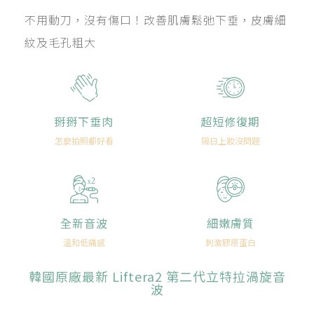
不用動刀，沒有傷口！改善肌膚鬆弛下垂，皮膚細
紋及毛孔粗大
掰掰下垂肉
超短修復期
怎麼拍照都好看
隔日上妝沒問題
2
x
全新音波
細嫩膚質
溫和低痛感
刺激膠原蛋白
韓國原廠最新 Liftera2 第二代立特拉渦旋音
波