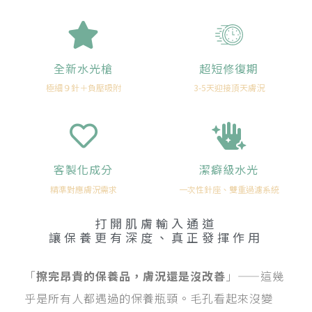
全新水光槍
超短修復期
極細９針＋負壓吸附
3-5天迎接頂天膚況
客製化成分
潔癖級水光
精準對應膚況需求
一次性針座、雙重過濾系統
打開肌膚輸入通道
讓
保
養
更
有
深
度
、
真
正
發
揮
作
用
「
擦完昂貴的保養品，膚況還是沒改善
」——這幾
乎是所有人都遇過的保養瓶頸。毛孔看起來沒變