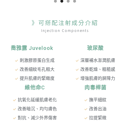
》可搭配注射成分介紹
Injection Components
喬雅露 Juvelook
玻尿酸
刺激膠原蛋白生成
深層補水澎潤肌膚
改善細紋毛孔粗大
改善乾燥、粗糙感
提升肌膚的緊緻度
增強肌膚的屏障力
維他命C
肉毒桿菌
抗氧化延緩肌膚老化
撫平細紋
改善暗沉、均勻膚色
改善出油
對抗、減少外界傷害
拉提緊緻