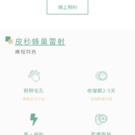
線上預約
皮秒蜂巢雷射
療程特色
掰掰毛孔
修復期2-5天
再靠近也不怕
迎接肌膚升級
真。皮秒
肌膚瑕疵